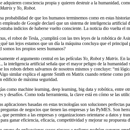
e adquieren consciencia propia y quieren destruir a la humanidad, com
,
Matrix
y
Yo, Robot
.
una probabilidad de que los humanos terminemos como en estas historia
 empleado de Google declaró que un sistema de inteligencia artificial d
traba indicios de haberse vuelto consciente. La noticia dio vuelta el 
s, el robot de Tesla, ¿cumplirá con las tres leyes de la robótica de As
¿qué tan lejos estamos que un día la máquina concluya que el principal
d somos los propios seres humanos?
isamente el argumento central en las películas
Yo, Robot
y
Matrix
. En l
I., la inteligencia artificial señala que el mayor peligro de la humanidad 
 los robots deben salvarnos de nosotros mismos y concluye: “mi lógic
Algo similar explica el agente Smith en Matrix cuando retiene como pri
n edificio de máxima seguridad.
ías como machine learning, deep learning, big data y robótica, entre otr
s y desafíos. Como toda herramienta, la clave está en cómo se las utili
s aplicaciones basadas en estas tecnologías son soluciones perfectas pa
 preguntas de negocios que tienen las empresas y las PyMES. Son herr
s, que permiten a las empresas y organizaciones orientarse a datos y tra
 para ganar eficiencia, eficacia, competitividad y mejorar su propuesta d
o grupo de aplicaciones cuyos riesgos y peligros podrían superar amp