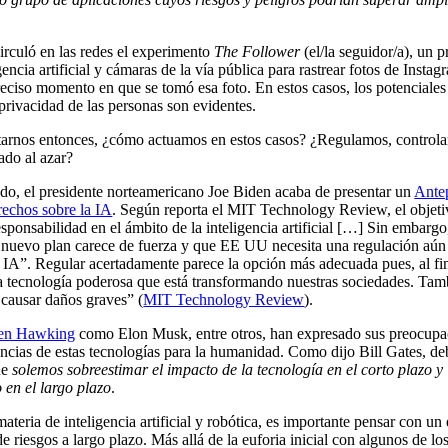
rculó en las redes el experimento
The Follower
(el/la seguidor/a), un 
igencia artificial y cámaras de la vía pública para rastrear fotos de Instag
reciso momento en que se tomó esa foto. En estos casos, los potenciales 
privacidad de las personas son evidentes.
tarnos entonces, ¿cómo actuamos en estos casos? ¿Regulamos, control
ado al azar?
ido, el presidente norteamericano Joe Biden acaba de presentar un
Ante
rechos sobre la IA
. Según reporta el MIT Technology Review, el objeti
esponsabilidad en el ámbito de la inteligencia artificial […] Sin embargo,
 nuevo plan carece de fuerza y que EE UU necesita una regulación aún 
a IA”. Regular acertadamente parece la opción más adecuada pues, al fin
a tecnología poderosa que está transformando nuestras sociedades. Tamb
 causar daños graves” (
MIT Technology Review
).
en Hawking
como Elon Musk, entre otros, han expresado sus preocupa
ncias de estas tecnologías para la humanidad. Como dijo Bill Gates, d
ue
solemos sobreestimar el impacto de la tecnología en el corto plazo y
 en el largo plazo
.
materia de inteligencia artificial y robótica, es importante pensar con u
e riesgos a largo plazo. Más allá de la euforia inicial con algunos de los