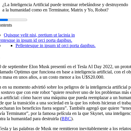
¿La Inteligencia Artificial puede terminar rebelándose y destruyendo
a la humanidad como en Terminator, Matrix y Yo, Robot?
ontents
Quisque velit nisi, pretium ut lacinia in
entesque in ipsum id orci porta dapibus.
Pellentesque in ipsum id orci porta dapibus.
0 de septiembre Elon Musk presentó en el Tesla AI Day 2022, un protot
amado Optimus que funciona en base a inteligencia artificial, con el ob
en masa en unos años, a un costo menor a los U$S20.000.
en su momento advirtió sobre los peligros de la inteligencia artificial p
ostuvo que con este robot “quiere resolver uno de los problemas más d
cia artificial: cómo hacer una máquina que pueda reemplazar a un human
de que la transición a una sociedad en la que los robots hicieran el traba
echaran los beneficios fuera segura”. También agregó que quiere “tene
vía Terminator”, por la famosa película en la que Skynet, una inteligencia
ntra la humanidad para destruirla (
BBC
).
Tesla y las palabras de Musk me remitieron inevitablemente a los relato